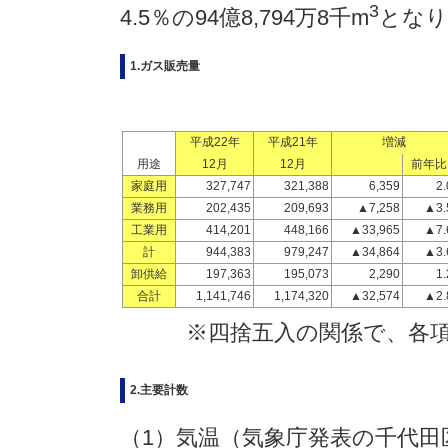
3
4.5％の94億8,794万8千m
となり
1.ガス販売量
平成22年
平成21年
増減
用途
12月
12月
前年比
家庭用
327,747
321,388
6,359
2.
業務用
202,435
209,693
▲7,258
▲3.
工業用
414,201
448,166
▲33,965
▲7.
計
944,383
979,247
▲34,864
▲3.
卸供給
197,363
195,073
2,290
1.
合計
1,141,746
1,174,320
▲32,574
▲2.
※四捨五入の関係で、各
2.主要計数
（1）気温（気象庁発表の千代田