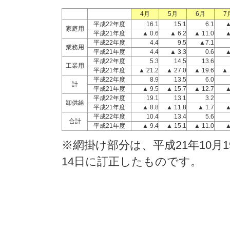
4月
5月
6月
7
平成22年度
16.1
15.1
6.1
▲
家庭用
平成21年度
▲ 0.6
▲ 6.2
▲ 11.0
▲
平成22年度
4.4
9.5
▲7.1
業務用
平成21年度
4.4
▲ 3.3
0.6
▲
平成22年度
5.3
14.5
13.6
工業用
平成21年度
▲ 21.2
▲ 27.0
▲ 19.6
▲ 
平成22年度
8.9
13.5
6.0
計
平成21年度
▲ 9.5
▲ 15.7
▲ 12.7
▲
平成22年度
19.1
13.1
3.2
卸供給
平成21年度
▲ 8.8
▲ 11.8
▲ 1.7
▲
平成22年度
10.4
13.4
5.6
合計
平成21年度
▲ 9.4
▲ 15.1
▲ 11.0
▲
※網掛け部分は、平成21年10月1
14日に訂正したものです。