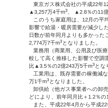
東京ガス株式会社の平成22年1
3
▲3,257万4千m
、 ▲2.8％の11億
このうち家庭用は、12月の平
影響で給湯・暖房需要が減少し
日数が前年同月よりも多かったこ
3
2,774万7千m
となりました。
業務用（商業用、公用及び医療
較して高く推移した影響で空調
3
比▲3.5％の2億243万5千m
とな
工業用は、既存需要の稼働減などに
3
万1千m
となりました。
卸供給（他ガス事業者への卸売
どにより、前年同月比＋1.2％の1億
また、平成22年4月から平成2