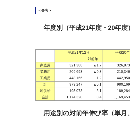
＜参考＞
年度別（平成21年度・20年
平成21年12月
平成20年
対前年
家庭用
321,388
▲1.7
326,873
業務用
209,693
▲0.3
210,346
工業用
448,166
1.2
442,950
計
979,247
▲0.1
980,169
卸供給
195,073
3.1
189,284
合計
1,174,320
0.4
1,169,453
用途別の対前年伸び率（単月、