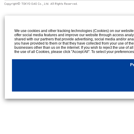
We use cookies and other tracking technologies (Cookies) on our website to
offer social media features and improve our website through access analy
shared with our partners that provide advertising, social media and/or ana
you have provided to them or that they have collected from your use of the
businesses other than us on the internet. If you wish to reject the use of al
the use of all Cookies, please click "Accept All". To select your preference
rejection settings at any time by clicking the
"Privacy Settings"
button on th
Cookies Details
P
Privacy Policy