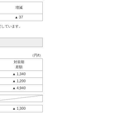
増減
▲ 37
定しています。
（円/t）
対前期
差額
▲ 1,340
▲ 1,200
▲ 4,940
▲ 1,300