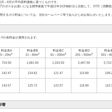
6月～8月の平均原料価格に基づくものです。
3
m
のガスをお使いになる標準家庭で平成22年10月検針分と比較して、37円（消費
適用するガス料金については、当社ホームページ等であらかじめお知らせいたします
～Fの各料金が適用されます。
料金表A
料金表B
料金表C
料金表D
料金
3
3
3
3
0～20m
21～80m
81～200m
201～500m
501～8
724.50
1,081.50
1,333.50
2,467.50
5,722
142.47
124.62
121.47
115.80
109.
143.57
125.72
122.57
116.90
110.
影響