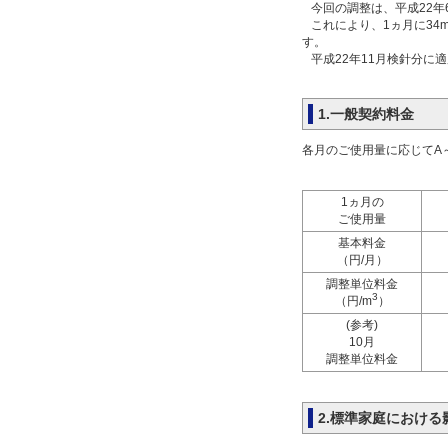
今回の調整は、平成22年
これにより、1ヵ月に34
す。
平成22年11月検針分に
1.一般契約料金
各月のご使用量に応じてA
1ヵ月の
ご使用量
基本料金
（円/月）
調整単位料金
3
（円/m
）
(参考)
10月
調整単位料金
2.標準家庭における