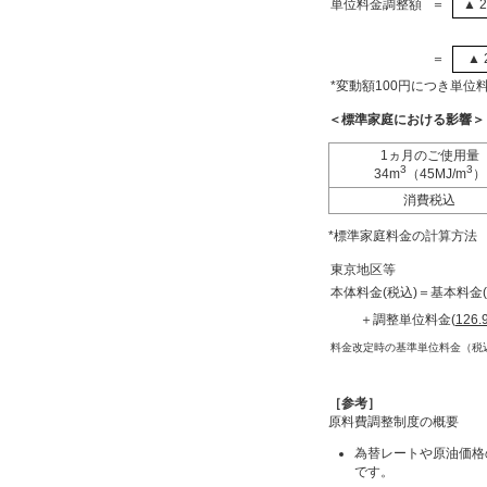
単位料金調整額
＝
▲ 2
＝
▲ 
*変動額100円につき単位料金を
＜標準家庭における影響＞
1ヵ月のご使用量
3
3
34m
（45MJ/m
）
消費税込
*標準家庭料金の計算方法
東京地区等
本体料金(税込)＝基本料金(1,
＋調整単位料金(
126.
料金改定時の基準単位料金（税
［参考］
原料費調整制度の概要
為替レートや原油価格
です。