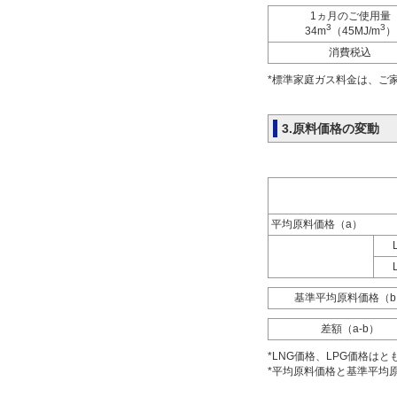
1ヵ月のご使用量
3
3
34m
（45MJ/m
）
消費税込
*標準家庭ガス料金は、ご家
3.原料価格の変動
平均原料価格（a）
基準平均原料価格（b
差額（a-b）
*LNG価格、LPG価格は
*平均原料価格と基準平均原