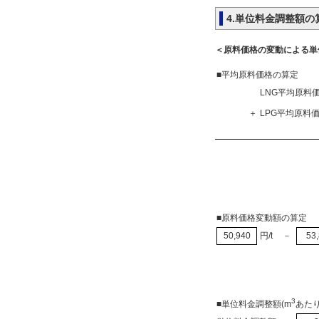
4.単位料金調整額の
＜原料価格の変動による単
■平均原料価格の算定
LNG平均原料価
＋
LPG平均原料価
■原料価格変動額の算定
50,940
円/t
－
53
3
■単位料金調整額(m
あた