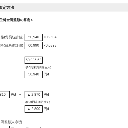
算定方法
位料金調整額の算定＞
格(貿易統計値)
50,540
×0.9604
格(貿易統計値)
60,990
×0.0393
50,935.52
↓(10円未満四捨五入)
50,940
円/t
,810
円/t
＝
▲ 2,870
円/t
↓(100円未満切捨て)
▲ 2,800
円/t
り調整額)の算定
*