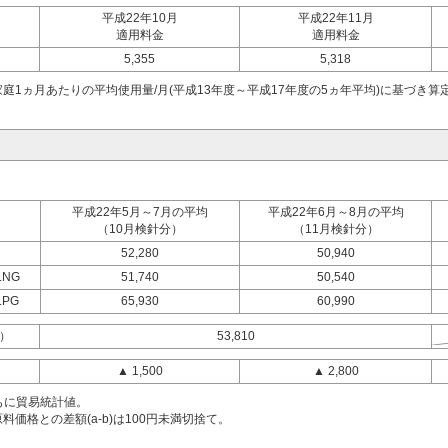
平成22年10月
平成22年11月
適用料金
適用料金
5,355
5,318
庭1ヵ月あたりの平均使用量/月(平成13年度～平成17年度の5ヵ年平均)に基づき算
平成22年5月～7月の平均
平成22年6月～8月の平均
（10月検針分）
（11月検針分）
52,280
50,940
LNG
51,740
50,540
LPG
65,930
60,990
）
53,810
▲ 1,500
▲ 2,800
ともに貿易統計値。
料価格との差額(a-b)は100円未満切捨て。