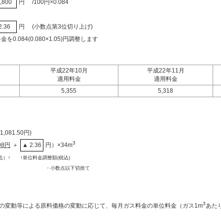
,800
円
/100円×0.084
2.36
円
(小数点第3位切り上げ)
0.084(0.080×1.05)円調整します
平成22年10月
平成22年11月
適用料金
適用料金
5,355
5,318
081.50円)
3
98円
＋
▲ 2.36
円）×34m
込）↑
↑単位料金調整額(税込)
・小数点以下切捨て
3
の変動等による原料価格の変動に応じて、毎月ガス料金の単位料金（ガス1m
あた