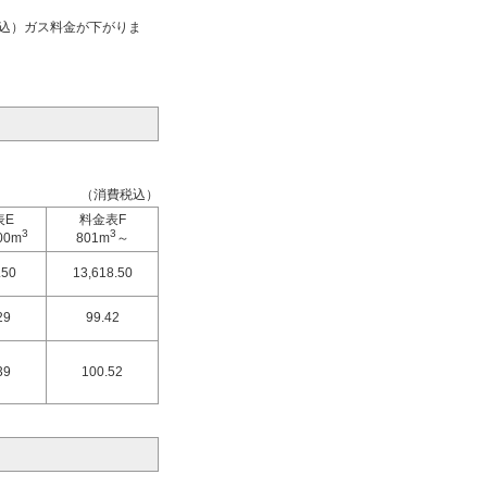
税込）ガス料金が下がりま
。
（消費税込）
表E
料金表F
3
3
00m
801m
～
.50
13,618.50
29
99.42
39
100.52