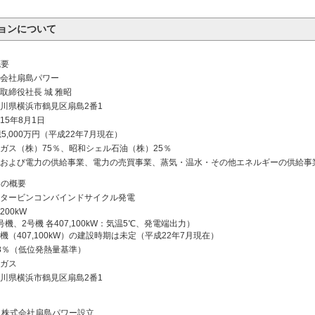
ョンについて
概要
会社扇島パワー
取締役社長 城 雅昭
川県横浜市鶴見区扇島2番1
15年8月1日
億5,000万円（平成22年7月現在）
ガス（株）75％、昭和シェル石油（株）25％
および電力の供給事業、電力の売買事業、蒸気・温水・その他エネルギーの供給事業
ンの概要
タービンコンバインドサイクル発電
,200kW
号機、2号機 各407,100kW：気温5℃、発電端出力）
号機（407,100kW）の建設時期は未定（平成22年7月現在）
8％（低位発熱量基準）
ガス
川県横浜市鶴見区扇島2番1
株式会社扇島パワー設立