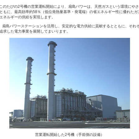
このたびの2号機の営業運転開始により、扇島パワーは、天然ガスという環境にや
ともに、最高効率約58％（低位発熱量基準・発電端）の省エネルギー性に優れたガ
エネルギーの供給を実現します。
扇島パワーステーションを活用し、安定的な電力供給に貢献するとともに、それ
追求した電力事業を展開してまいります。
営業運転開始した2号機（手前側の設備）