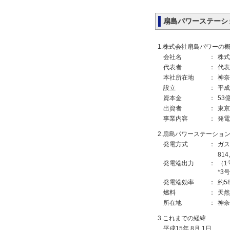
扇島パワーステーシ
1.株式会社扇島パワーの
会社名
：
株式
代表者
：
代表
本社所在地
：
神奈
設立
：
平成
資本金
：
53
出資者
：
東京
事業内容
：
発電
2.扇島パワーステーショ
発電方式
：
ガス
814
発電端出力
：
（1
*3
発電端効率
：
約5
燃料
：
天然
所在地
：
神奈
3.これまでの経緯
平成15年 8月 1日