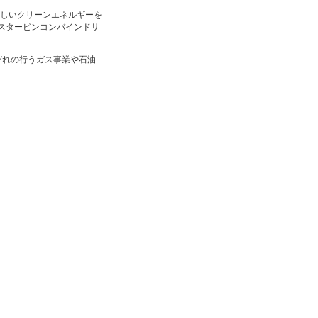
さしいクリーンエネルギーを
スタービンコンバインドサ
ぞれの行うガス事業や石油