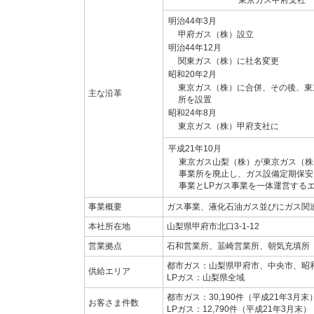
東京ガス甲府支社
明治44年3月
甲府ガス（株）設立
明治44年12月
関東ガス（株）に社名変更
昭和20年2月
東京ガス（株）に合併、その後、東
主な沿革
所を設置
昭和24年8月
東京ガス（株）甲府支社に
平成21年10月
東京ガス山梨（株）が東京ガス（株
事業所を廃止し、ガス設備定期保安
事業とLPガス事業を一体運営する
事業概要
ガス事業、液化石油ガス並びにガス関
本社所在地
山梨県甲府市北口3-1-12
営業拠点
石和営業所、韮崎営業所、朝気充填所
都市ガス：山梨県甲府市、中央市、昭
供給エリア
LPガス：山梨県全域
都市ガス：30,190件（平成21年3月末
お客さま件数
LPガス：12,790件（平成21年3月末）