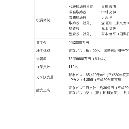
代表取締役社長
田嶋 義明
常務取締役
中村 光伸
常務取締役
大倉 博
役員体制
取締役（社外）
森 正樹（東京ガ
監査役
丸山 英夫
監査役（社外）
宮本 修平（国際
資本金
4億2800万円
株主構成
東京ガス（株）90％、国際石油開発帝
総資産
75億6600万円（見込み）
従業員数
112名
3
都市ガス：65,419千m
（平成20年度実
ガス販売量
LPガス：4,356t（平成20年度実績）
東京ガス甲府支社：約39億円（平成2
総売上高
東京ガス山梨（（旧）昭和物産）：約1