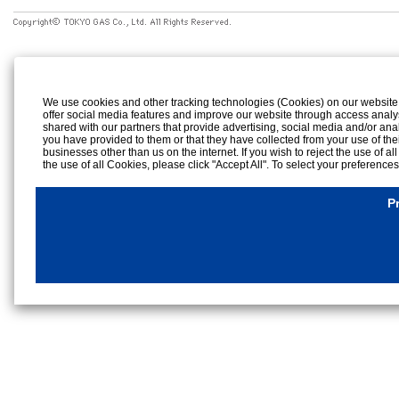
We use cookies and other tracking technologies (Cookies) on our website to
offer social media features and improve our website through access analy
shared with our partners that provide advertising, social media and/or ana
you have provided to them or that they have collected from your use of the
businesses other than us on the internet. If you wish to reject the use of al
the use of all Cookies, please click "Accept All". To select your preference
rejection settings at any time by clicking the
"Privacy Settings"
button on th
Cookies Details
P
Privacy Policy