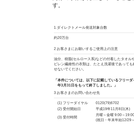
す。
1.ダイレクトメール発送対象台数
約20万台
2.お客さまにお願いするご使用上の注意
油分、樹脂(セルロース系)などの付着したタオル
ピレン繊維性の衣類は、たとえ洗濯後であっても
せないでください。
「本件については、以下に記載しているフリーダイ
年3月31日をもって終了しました。」
3.お客さまのお問い合わせ先
(1) フリーダイヤル
0120(79)6702
(2) 受付開始日
平成19年11月8日(木)
月曜～金曜 9:00～19:0
(3) 受付時間
(祝日・年末年始12/29