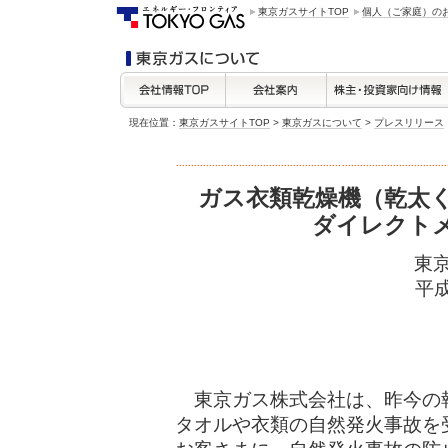
東京ガスサイトTOP
個人（ご家庭）の
現在位置：
東京ガスサイトTOP
>
東京ガスについて
>
プレスリリース
ガス衣類乾燥機（乾太
ダイレクト
東
平成
東京ガス株式会社は、昨今の
タオルや衣類の自然発火事故を