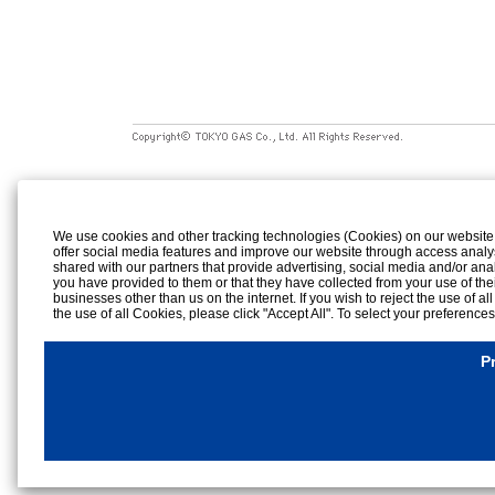
We use cookies and other tracking technologies (Cookies) on our website to
offer social media features and improve our website through access analy
shared with our partners that provide advertising, social media and/or ana
you have provided to them or that they have collected from your use of the
businesses other than us on the internet. If you wish to reject the use of al
the use of all Cookies, please click "Accept All". To select your preference
rejection settings at any time by clicking the
"Privacy Settings"
button on th
Cookies Details
P
Privacy Policy