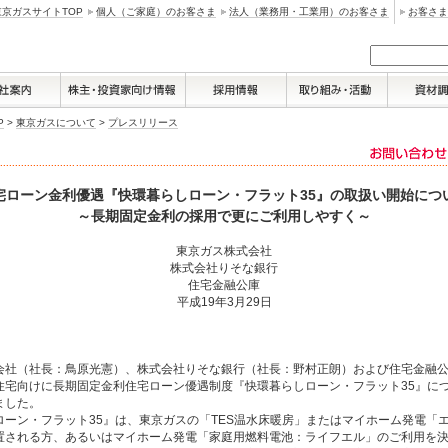
東京ガスサイトTOP
個人（ご家庭）のお客さま
法人（業務用・工業用）のお客さま
お客さま
P
>
東京ガスについて
>
プレスリリース
宅ローン金利優遇『快環暮らしローン・フラット35』の取扱い開始につ
～長期固定金利の採用で更にご利用しやすく～
東京ガス株式会社
株式会社りそな銀行
住宅金融公庫
平成19年3月29日
社（社長：鳥原光憲）、株式会社りそな銀行（社長：野村正朗）および住宅金融公
住宅向けに長期固定金利住宅ローン優遇制度『快環暮らしローン・フラット35』に
ました。
ーン・フラット35』は、東京ガスの「TES温水床暖房」またはマイホーム発電「
置される方、あるいはマイホーム発電「家庭用燃料電池：ライフエル」のご利用を