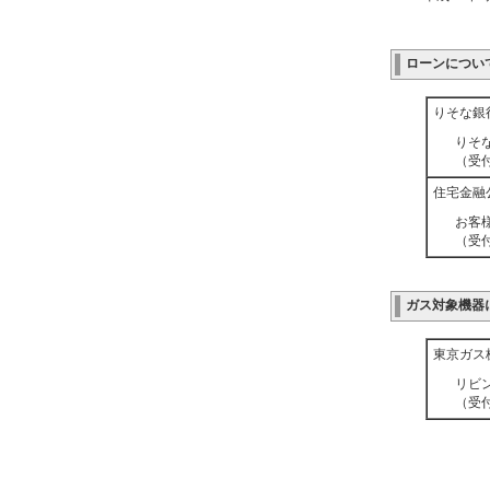
ローンについ
りそな銀
りそな
（受付
住宅金融
お客様
（受付
ガス対象機器
東京ガス
リビン
（受付