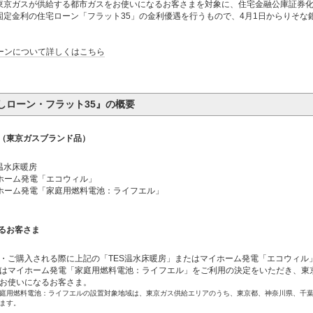
東京ガスが供給する都市ガスをお使いになるお客さまを対象に、住宅金融公庫証券
固定金利の住宅ローン「フラット35」の金利優遇を行うもので、4月1日からりそな
ーンについて詳しくはこちら
しローン・フラット35』の概要
備（東京ガスブランド品）
S温水床暖房
ホーム発電「エコウィル」
ホーム発電「家庭用燃料電池：ライフエル」
なるお客さま
・ご購入される際に上記の「TES温水床暖房」またはマイホーム発電「エコウィル
はマイホーム発電「家庭用燃料電池：ライフエル」をご利用の決定をいただき、東
お使いになるお客さま。
庭用燃料電池：ライフエルの設置対象地域は、東京ガス供給エリアのうち、東京都、神奈川県、千
ます。