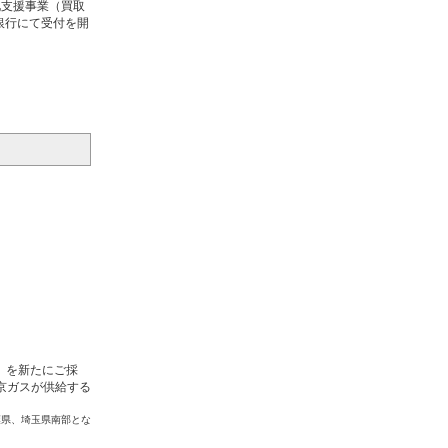
化支援事業（買取
銀行にて受付を開
」を新たにご採
京ガスが供給する
葉県、埼玉県南部とな