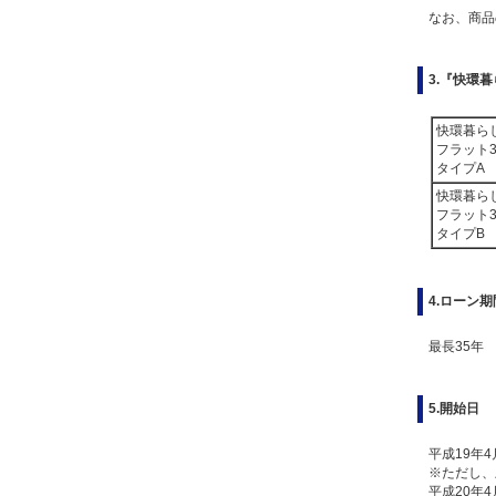
なお、商品
3.『快環
快環暮ら
フラット3
タイプA
快環暮ら
フラット3
タイプB
4.ローン期
最長35年
5.開始日
平成19年
※ただし、
平成20年