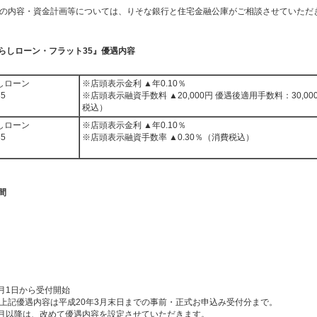
の内容・資金計画等については、りそな銀行と住宅金融公庫がご相談させていただ
暮らしローン・フラット35』優遇内容
しローン
※店頭表示金利 ▲年0.10％
5
※店頭表示融資手数料 ▲20,000円 優遇後適用手数料：30,0
税込）
しローン
※店頭表示金利 ▲年0.10％
5
※店頭表示融資手数率 ▲0.30％（消費税込）
間
4月1日から受付開始
上記優遇内容は平成20年3月末日までの事前・正式お申込み受付分まで。
4月以降は、改めて優遇内容を設定させていただきます。