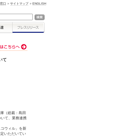
窓口
サイトマップ
ENGLISH
いて
庫（総裁：島田
ついて、業務連携
エコウィル」を新
決定いただいてい