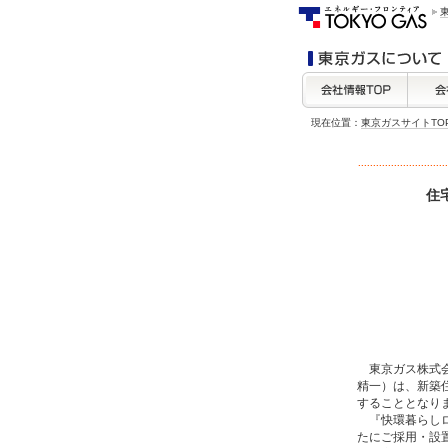
現在位置：
東京ガスサイトTO
住
東京ガス株式会
精一）は、新築
することとなり
『快環暮らしロ
たにご採用・設