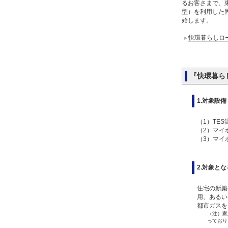
るお客さまで、
型）を利用した
始します。
快環暮らしロ
『快環暮ら
1.対象設
（1）TE
（2）マイ
（3）マイ
2.対象と
住宅の新築
用、あるい
都市ガスを
（注）家
っており