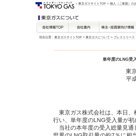
東京ガスサイトTOP
個人（ご家庭）の
現在位置：
東京ガスサイトTOP
>
東京ガスについて
>
プレスリリース
単年度のLNG受入
東
平成
東京ガス株式会社は、本日、根
行い、単年度のLNG受入量が初め
当社の本年度の受入総量見通し
世界のLNG取引量の約7％に相