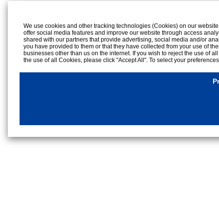
We use cookies and other tracking technologies (Cookies) on our website to
offer social media features and improve our website through access analy
shared with our partners that provide advertising, social media and/or ana
you have provided to them or that they have collected from your use of the
businesses other than us on the internet. If you wish to reject the use of al
the use of all Cookies, please click "Accept All". To select your preference
rejection settings at any time by clicking the
"Privacy Settings"
button on th
Cookies Details
P
Privacy Policy