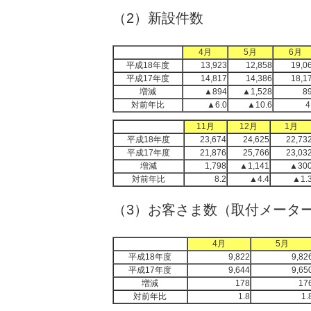
（2）新設件数
4月
5月
6月
平成18年度
13,923
12,858
19,0
平成17年度
14,817
14,386
18,1
増減
▲894
▲1,528
8
対前年比
▲6.0
▲10.6
4
11月
12月
1月
平成18年度
23,674
24,625
22,73
平成17年度
21,876
25,766
23,03
増減
1,798
▲1,141
▲30
対前年比
8.2
▲4.4
▲1.
（3）お客さま数（取付メータ
4月
5月
平成18年度
9,822
9,82
平成17年度
9,644
9,65
増減
178
17
対前年比
1.8
1.