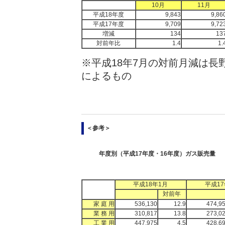
10月
11月
平成18年度
9,843
9,86
平成17年度
9,709
9,72
増減
134
13
対前年比
1.4
1.
※平成18年7月の対前月減は長野
によるもの
＜参考＞
年度別（平成17年度・16年度）ガス販売量
平成18年1月
平成17
対前年
家 庭 用
536,130
12.9
474,9
業 務 用
310,817
13.8
273,0
工 業 用
447,975
4.5
428,6