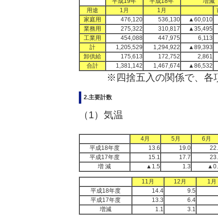
平成19年
平成18年
増減
用途
1月
1月
家庭用
476,120
536,130
▲60,010
業務用
275,322
310,817
▲35,495
工業用
454,088
447,975
6,113
計
1,205,529
1,294,922
▲89,393
卸供給
175,613
172,752
2,861
合計
1,381,142
1,467,674
▲86,532
※四捨五入の関係で、各
2.主要計数
（1）気温
4月
5月
6月
平成18年度
13.6
19.0
22
平成17年度
15.1
17.7
23
増 減
▲1.5
1.3
▲0.
11月
12月
1月
平成18年度
14.4
9.5
平成17年度
13.3
6.4
増減
1.1
3.1