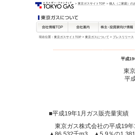
東京ガスサイトTOP
個人（ご家庭）の
現在位置：
東京ガスサイトTOP
>
東京ガスについて
>
プレスリリース
平成1
東
平成
■平成19年1月ガス販売量実績
東京ガス株式会社の平成19年
▲86,532千m3、▲5.9％の1,3