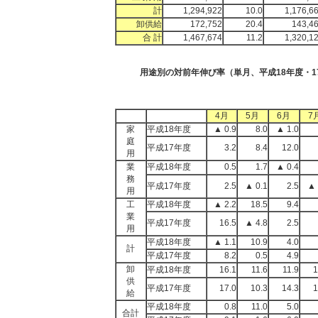
計
1,294,922
10.0
1,176,6
卸供給
172,752
20.4
143,4
合 計
1,467,674
11.2
1,320,1
用途別の対前年伸び率（単月、平成18年度・1
4月
5月
6月
7
家
平成18年度
▲ 0.9
8.0
▲ 1.0
庭
平成17年度
3.2
8.4
12.0
用
業
平成18年度
0.5
1.7
▲ 0.4
務
平成17年度
2.5
▲ 0.1
2.5
▲ 
用
工
平成18年度
▲ 2.2
18.5
9.4
業
平成17年度
16.5
▲ 4.8
2.5
用
平成18年度
▲ 1.1
10.9
4.0
計
平成17年度
8.2
0.5
4.9
卸
平成18年度
16.1
11.6
11.9
1
供
平成17年度
17.0
10.3
14.3
1
給
平成18年度
0.8
11.0
5.0
合計