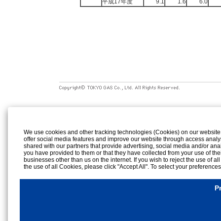
平成17年度
9.1
1.6
6.0
We use cookies and other tracking technologies (Cookies) on our website to
offer social media features and improve our website through access analy
shared with our partners that provide advertising, social media and/or ana
you have provided to them or that they have collected from your use of the
businesses other than us on the internet. If you wish to reject the use of al
the use of all Cookies, please click "Accept All". To select your preference
rejection settings at any time by clicking the
"Privacy Settings"
button on th
Cookies Details
P
Privacy Policy