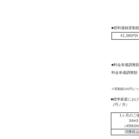
■原料価格変動
41,380円/t
■料金単価調整
料金単価調整額 
※変動額100円につき
■標準家庭にお
（円／月）
1ヶ月のご
34m3
（45MJ/
消費税