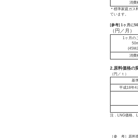
消費
＊標準家庭ガス料
ています。
[参考] 1ヶ月
（円／月）
1ヶ月の
50
(45MJ
消費
2.原料価格の
（円／ｔ）
基
平成18年
注．LNG価格、
［参 考］原料