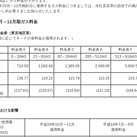
費税込）ガス料金が下がります。
年10月～12月検針分に適用するガス料金につきましては、当社支店等の店頭での掲示
かじめお客さまにお知らせいたします。
0月～12月期ガス料金
料金表（東京地区等）
量に応じてＡ～Ｆの各料金が適用されます。）
料金表Ａ
料金表Ｂ
料金表Ｃ
料金表Ｄ
料金表Ｅ
0～20m3
21～81m3
82～204m3
205～512m3
513～818m3
724.50
1,083.60
1,365.00
2,499.00
5,806.
136.77
119.22
115.79
110.25
103.
）
(137.62)
(120.07)
(116.64)
(111.10)
(104.6
料金
における影響
ご使用量
平成18年10月～12月
平成18年7月～9月
m3
適用料金
適用料金
/m3)