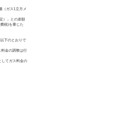
価（ガス1立方メ
算定）」との差額
消費税)を乗じた
、以下のとおりで
ガス料金の調整は行
るとしてガス料金の