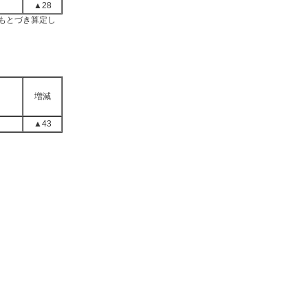
▲28
にもとづき算定し
増減
▲43