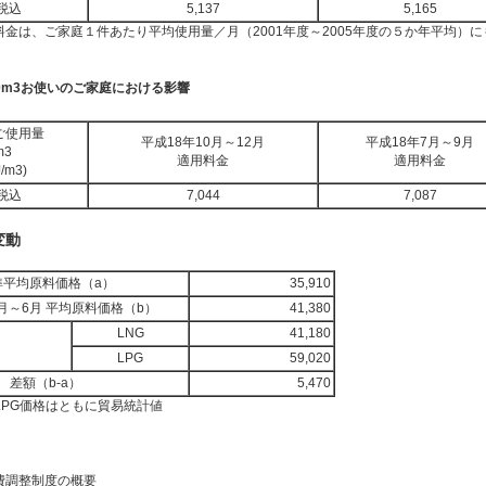
税込
5,137
5,165
金は、ご家庭１件あたり平均使用量／月（2001年度～2005年度の５か年平均）
に50m3お使いのご家庭における影響
ご使用量
平成18年10月～12月
平成18年7月～9月
m3
適用料金
適用料金
/m3)
税込
7,044
7,087
変動
準平均原料価格（a）
35,910
4月～6月 平均原料価格（b）
41,380
LNG
41,180
LPG
59,020
差額（b-a）
5,470
LPG価格はともに貿易統計値
費調整制度の概要