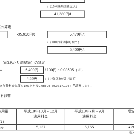
↓（10円未満四捨五入）
41,380円/t
額の算定
-35,910円/t =
5,470円/t
↓（100円未満切り捨て）
5,400円/t
額（m3あたり調整額）の算定
＝
5,400円
/ 100円 × 0.08505（※）
4.59円
↓（小数点3位切り捨て）
従量料金単価を1m3あたり0.08505（0.081×1.05）円調整します。
ける影響
使用量
平成18年10月～12月
平成18年7月～9月
増
適用料金
適用料金
m3）
込み
5,137
5,165
▲2
※