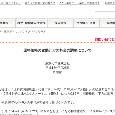
東京ガスサイトTOP
個人（ご家庭）のお客さま
法人（業務用・工業用）のお客さま
お客さま
P
>
東京ガスについて
>
プレスリリース
原料価格の変動とガス料金の調整について
東京ガス株式会社
平成18年7月28日
広報部
社は、「原料費調整制度」に基づき、平成18年10月～12月検針分の従量料金単価
月～9月検針分に比べ1立方メートル（45MJ）につき0.85円（消費税込）下方に調
平成18年4月～6月の平均原料価格に基づくものです。
月に34ｍ3（45ＭＪ/m3）のガスをお使いになる標準家庭で、平成18年7月～9