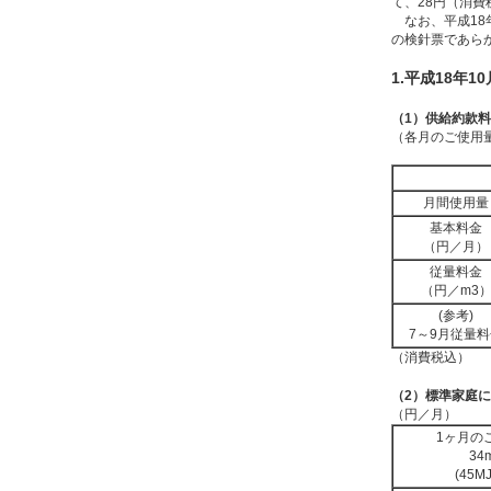
て、28円（消
なお、平成18
の検針票であら
1.平成18年1
（1）供給約款
（各月のご使用
月間使用量
基本料金
（円／月）
従量料金
（円／m3
(参考)
7～9月従量
（消費税込）
（2）標準家庭
（円／月）
1ヶ月の
34
(45MJ