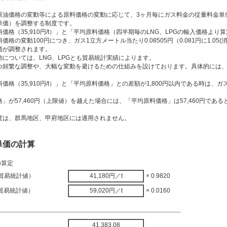
原油価格の変動等による原料価格の変動に応じて、3ヶ月毎にガス料金の従量料金単
単価）を調整する制度です。
価格（35,910円/t）」と「平均原料価格（四半期毎のLNG、LPGの輸入価格より
格の変動100円につき、ガス1立方メートル当たり0.08505円（0.081円に1.05(
価が調整されます。
については、LNG、LPGとも貿易統計実績によります。
つ頻繁な調整や、大幅な変動を避けるための仕組みを設けております。具体的には
価格（35,910円/t）」と「平均原料価格」との差額が1,800円以内である時は、
」が57,460円（上限値）を越えた場合には、「平均原料価格」は57,460円であ
。
度は、群馬地区、甲府地区には適用されません。
単価の計算
の算定
（貿易統計値）
41,180円／t
× 0.9820
（貿易統計値）
59,020円／t
× 0.0160
41,383.08