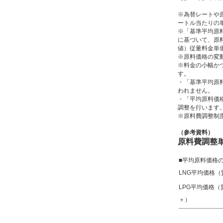
※為替レートや
ートル当たりの
※「基準平均原料
に基づいて、原料価
値）従量料金単
※原料価格の変動
※料金の小幅か
す。
・「基準平均原料
われません。
・「平均原料価格
調整を行います
※原料費調整制
（参考資料）
原料費調整
■平均原料価格
LNG平均価格
LPG平均価格
＋）