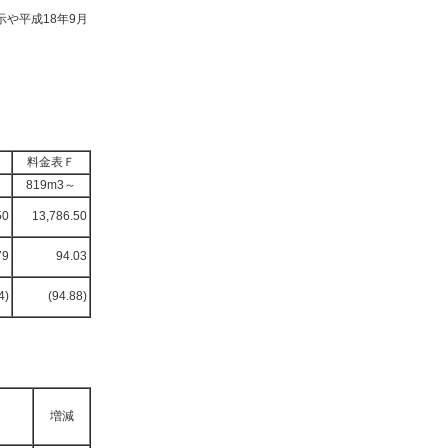
や平成18年9月
料金表Ｆ
819m3～
50
13,786.50
79
94.03
4)
(94.88)
増減