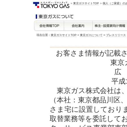
東京ガスサイトTOP
個人（ご家庭）の
現在位置：
東京ガスサイトTOP
>
東京ガスについて
>
プレスリリース
お客さま情報が記載
東京
広
平成
東京ガス株式会社は、
（本社：東京都品川区
さま宅に設置しており
取替業務等を委託して