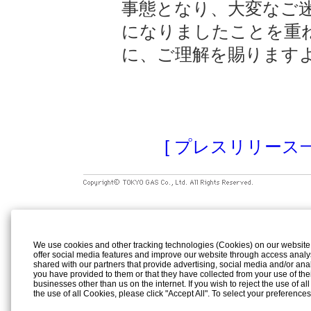
事態となり、大変なご
になりましたことを重
に、ご理解を賜ります
[ プレスリリース一
We use cookies and other tracking technologies (Cookies) on our website to
offer social media features and improve our website through access analy
shared with our partners that provide advertising, social media and/or ana
you have provided to them or that they have collected from your use of the
businesses other than us on the internet. If you wish to reject the use of al
the use of all Cookies, please click "Accept All". To select your preference
rejection settings at any time by clicking the
"Privacy Settings"
button on th